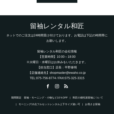
留袖レンタル和匠
ネットでのご注文は24時間受け付けております。お電話は下記の時間帯に
お願いします。
留袖レンタル和匠の会社情報
【営業時間】10:00～18:00
※火曜日・水曜日はお休みをいただきます。
【担当窓口】店長：平野泰明
【店舗連絡先】shopmaster@ewaho.co.jp
TEL:075-756-8774 / FAX:075-325-3315
期間限定 留袖・モーニング・小物など10％OFF
和匠の個性派留袖について
モーニング10点フルセットレンタル上下サイズ違い可
お母さま留袖